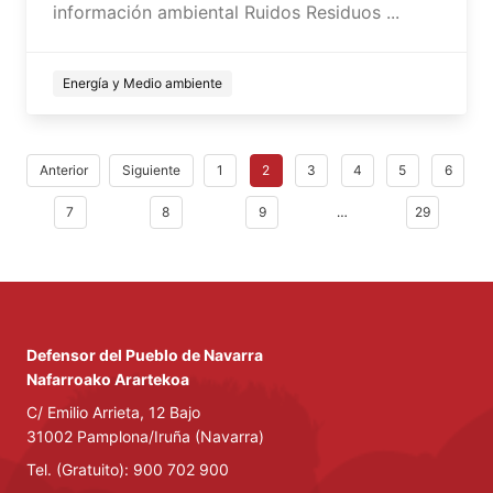
información ambiental Ruidos Residuos ...
Energía y Medio ambiente
Anterior
Siguiente
1
2
3
4
5
6
7
8
9
…
29
Defensor del Pueblo de Navarra
Nafarroako Arartekoa
C/ Emilio Arrieta, 12 Bajo
31002 Pamplona/Iruña (Navarra)
Tel. (Gratuito): 900 702 900