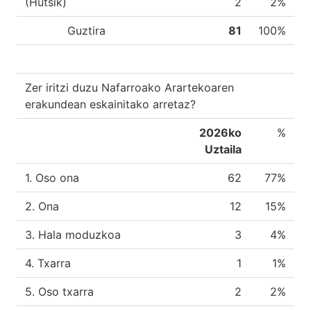
(Hutsik)
2
2%
Guztira
81
100%
Zer iritzi duzu Nafarroako Arartekoaren
erakundean eskainitako arretaz?
2026ko
%
Uztaila
1. Oso ona
62
77%
2. Ona
12
15%
3. Hala moduzkoa
3
4%
4. Txarra
1
1%
5. Oso txarra
2
2%