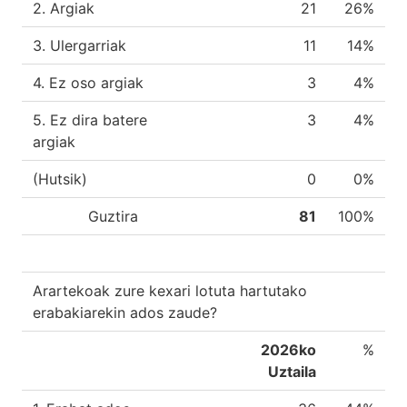
2. Argiak
21
26%
3. Ulergarriak
11
14%
4. Ez oso argiak
3
4%
5. Ez dira batere
3
4%
argiak
(Hutsik)
0
0%
Guztira
81
100%
Arartekoak zure kexari lotuta hartutako
erabakiarekin ados zaude?
2026ko
%
Uztaila