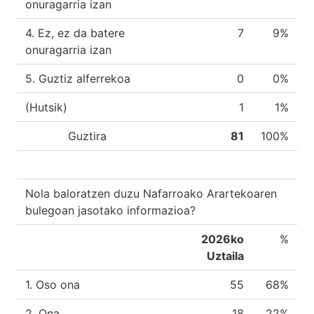
onuragarria izan
4. Ez, ez da batere
7
9%
onuragarria izan
5. Guztiz alferrekoa
0
0%
(Hutsik)
1
1%
Guztira
81
100%
Nola baloratzen duzu Nafarroako Arartekoaren
bulegoan jasotako informazioa?
2026ko
%
Uztaila
1. Oso ona
55
68%
2. Ona
18
22%