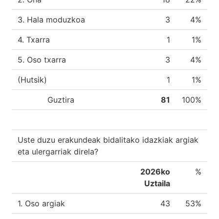
3. Hala moduzkoa
3
4%
4. Txarra
1
1%
5. Oso txarra
3
4%
(Hutsik)
1
1%
Guztira
81
100%
Uste duzu erakundeak bidalitako idazkiak argiak
eta ulergarriak direla?
2026ko
%
Uztaila
1. Oso argiak
43
53%