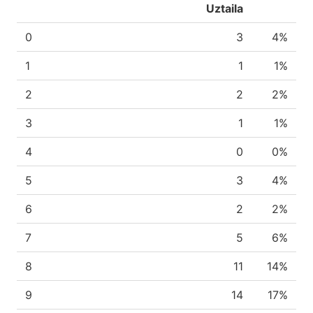
Uztaila
0
3
4%
1
1
1%
2
2
2%
3
1
1%
4
0
0%
5
3
4%
6
2
2%
7
5
6%
8
11
14%
9
14
17%