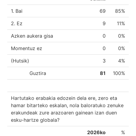
1. Bai
69
85%
2. Ez
9
11%
Azken aukera gisa
0
0%
Momentuz ez
0
0%
(Hutsik)
3
4%
Guztira
81
100%
Hartutako erabakia edozein dela ere, zero eta
hamar bitarteko eskalan, nola baloratuko zenuke
erakundeak zure arazoaren gainean izan duen
esku-hartze globala?
2026ko
%