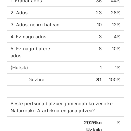
1. Erabat ados
36
44%
2. Ados
23
28%
3. Ados, neurri batean
10
12%
4. Ez nago ados
3
4%
5. Ez nago batere
8
10%
ados
(Hutsik)
1
1%
Guztira
81
100%
Beste pertsona batzuei gomendatuko zenieke
Nafarroako Arartekoarengana jotzea?
2026ko
%
Uztaila