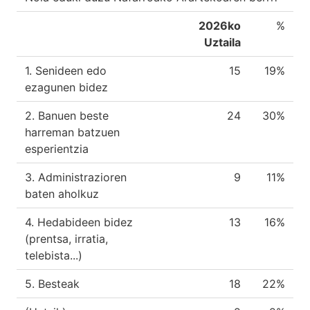
2026ko
%
Uztaila
1. Senideen edo
15
19%
ezagunen bidez
2. Banuen beste
24
30%
harreman batzuen
esperientzia
3. Administrazioren
9
11%
baten aholkuz
4. Hedabideen bidez
13
16%
(prentsa, irratia,
telebista...)
5. Besteak
18
22%