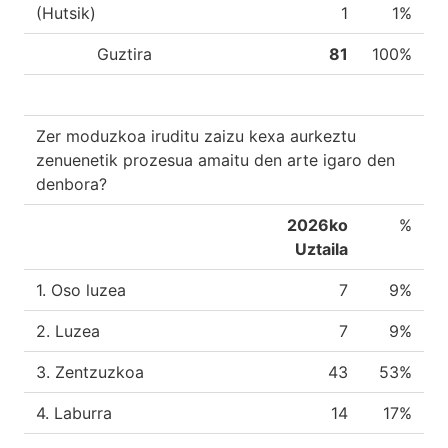
(Hutsik)
1
1%
Guztira
81
100%
Zer moduzkoa iruditu zaizu kexa aurkeztu
zenuenetik prozesua amaitu den arte igaro den
denbora?
2026ko
%
Uztaila
1. Oso luzea
7
9%
2. Luzea
7
9%
3. Zentzuzkoa
43
53%
4. Laburra
14
17%