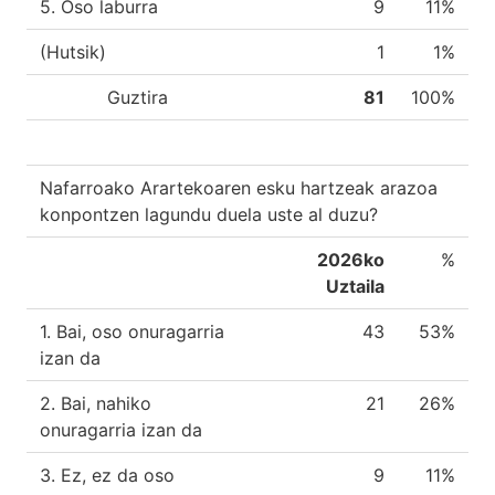
5. Oso laburra
9
11%
(Hutsik)
1
1%
Guztira
81
100%
Nafarroako Arartekoaren esku hartzeak arazoa
konpontzen lagundu duela uste al duzu?
2026ko
%
Uztaila
1. Bai, oso onuragarria
43
53%
izan da
2. Bai, nahiko
21
26%
onuragarria izan da
3. Ez, ez da oso
9
11%