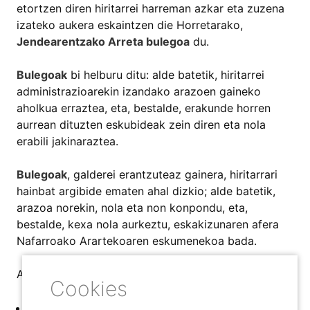
etortzen diren hiritarrei harreman azkar eta zuzena
izateko aukera eskaintzen die Horretarako,
Jendearentzako Arreta bulegoa
du.
Bulegoak
bi helburu ditu: alde batetik, hiritarrei
administrazioarekin izandako arazoen gaineko
aholkua erraztea, eta, bestalde, erakunde horren
aurrean dituzten eskubideak zein diren eta nola
erabili jakinaraztea.
Bulegoak
, galderei erantzuteaz gainera, hiritarrari
hainbat argibide ematen ahal dizkio; alde batetik,
arazoa norekin, nola eta non konpondu, eta,
bestalde, kexa nola aurkeztu, eskakizunaren afera
Nafarroako Arartekoaren eskumenekoa bada.
Argibideak eskatzeko moduak:
Erregistro elektronikoaren
bidez.