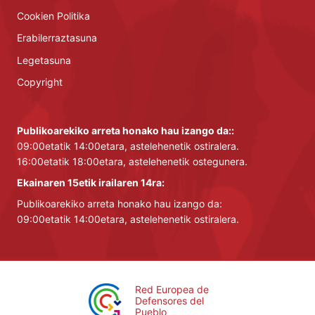
Cookien Politika
Erabilerraztasuna
Legetasuna
Copyright
Publikoarekiko arreta honako hau izango da::
09:00etatik 14:00etara, astelehenetik ostiralera.
16:00etatik 18:00etara, astelehenetik ostegunera.
Ekainaren 15etik irailaren 14ra:
Publikoarekiko arreta honako hau izango da:
09:00etatik 14:00etara, astelehenetik ostiralera.
Red Europea de
Defensores del
Pueblo