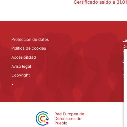
Certificado saldo a 31.0
Protección de datos
La
De
Política de cookies
De
Accesibilidad
De
Aviso legal
La
Copyright
De
•
Red Europea de
Defensores del
Pueblo