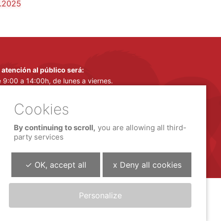
1.2025
 atención al público será:
 9:00 a 14:00h, de lunes a viernes.
 16:00 a 18:00h, de lunes a jueves.
 15 de junio a 14 de septiembre:
 atención al público será:
By continuing to scroll,
you are allowing all third-
 9:00 a 14:00h, de lunes a viernes.
party services
✓ OK, accept all
x Deny all cookies
Personalize