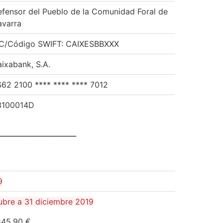
fensor del Pueblo de la Comunidad Foral de
avarra
IC/Código SWIFT: CAIXESBBXXX
ixabank, S.A.
62 2100 **** **** **** 7012
3100014D
______________________
9
ubre a 31 diciembre 2019
845,90 €