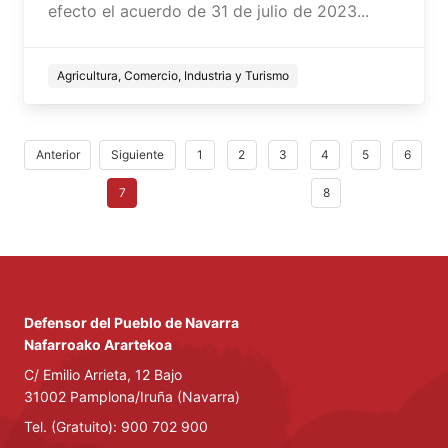
efecto el acuerdo de 31 de julio de 2023...
Agricultura, Comercio, Industria y Turismo
Anterior
Siguiente
1
2
3
4
5
6
7
8
Defensor del Pueblo de Navarra
Nafarroako Arartekoa
C/ Emilio Arrieta, 12 Bajo
31002 Pamplona/Iruña (Navarra)
Tel. (Gratuito): 900 702 900