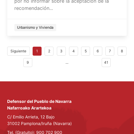
por no informar sobre la aceptación de la
recomendación...
Urbanismo y Vivienda
Siguiente
1
2
3
4
5
6
7
8
9
…
41
Defensor del Pueblo de Navarra
Nafarroako Arartekoa
C/ Emilio Arrieta, 12 Bajo
31002 Pamplona/Iruña (Navarra)
Tel. (Gratuito): 900 702 900