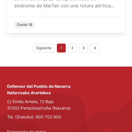
síndrome de Marfan con una rotura aórtica...
Covid-19
Siguiente
1
2
3
4
Defensor del Pueblo de Navarra
Nafarroako Arartekoa
C/ Emilio Arrieta, 12 Bajo
31002 Pamplona/Iruña (Navarra)
Tel. (Gratuito): 900 702 900
Protección de datos