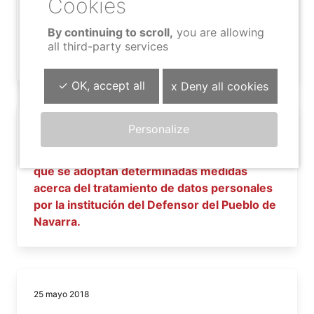
que se aprueba el registro de las actividades
de tratamiento de datos personales,
By continuing to scroll,
you are allowing
efectuadas bajo la responsabilidad del
all third-party services
Defensor del Pueblo de Navarra.
✓ OK, accept all
x Deny all cookies
Personalize
25 mayo 2018
RESOLUCIÓN 23/18, de 25 de mayo, por la
que se adoptan determinadas medidas
acerca del tratamiento de datos personales
por la institución del Defensor del Pueblo de
Navarra.
25 mayo 2018