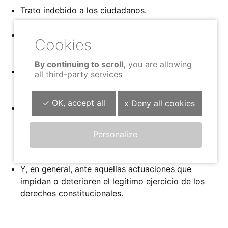
Trato indebido a los ciudadanos.
Negativa a facilitar la información que los
ciudadanos pueden solicitar.
By continuing to scroll,
you are allowing
No ejecución de las propias resoluciones
all third-party services
adoptadas.
✓ OK, accept all
x Deny all cookies
Insuficiente motivación de las resoluciones
anteriores (incluyendo los casos de silencio
administrativo ante las peticiones de los
Personalize
ciudadanos).
Y, en general, ante aquellas actuaciones que
impidan o deterioren el legítimo ejercicio de los
derechos constitucionales.