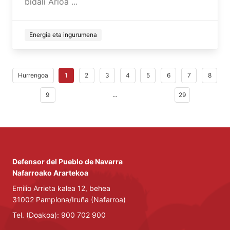
bidali Arloa ...
Energia eta ingurumena
Hurrengoa
1
2
3
4
5
6
7
8
9
…
29
Defensor del Pueblo de Navarra
Nafarroako Arartekoa
Emilio Arrieta kalea 12, behea
31002 Pamplona/Iruña (Nafarroa)
Tel. (Doakoa): 900 702 900