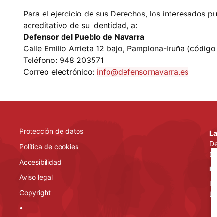
Para el ejercicio de sus Derechos, los interesados 
acreditativo de su identidad, a:
Defensor del Pueblo de Navarra
Calle Emilio Arrieta 12 bajo, Pamplona-Iruña (código
Teléfono: 948 203571
Correo electrónico:
info@defensornavarra.es
Protección de datos
La
De
Política de cookies
De
Accesibilidad
De
Aviso legal
La
Copyright
De
•