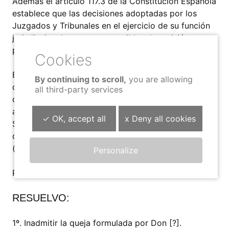
Además el artículo 117.3 de la Constitución Española
establece que las decisiones adoptadas por los
Juzgados y Tribunales en el ejercicio de su función
jurisdiccional, no son susceptibles de revisión por
parte de instituciones ajenas al Poder Judicial.
En consecuencia, este Institución carece de
By continuing to scroll,
you are allowing
competencia para examinar la cuestión planteada,
all third-party services
que, a mayor abundamiento, se originó por la
actuación de una entidad gestora de la Seguridad
✓ OK, accept all
x Deny all cookies
Social, ajena al ámbito de supervisión del Defensor
del Pueblo de la Comunidad Foral de Navarra
(artículo 1.3 de la Ley Foral 4/2000).
Personalize
Por lo expuesto,
RESUELVO:
1º. Inadmitir la queja formulada por Don [?].