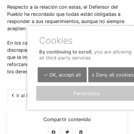
Respecto a la relación con estas, el Defensor del
Pueblo ha recordado que todas están obligadas a
responder a sus requerimientos, aunque no siempre
acepten sus resoluciones.
En los casos en los que no hay acuerdo, las
discrepancias quedan reflejadas en el informe anual
By continuing to scroll,
you are allowing
que la institución remite al Parlamento de Navarra,
all third-party services
reforzando así su labor de supervisión y defensa de
los derechos de la ciudadanía.
✓ OK, accept all
x Deny all cookies
Personalize
Ir al listado
Compartir contenido