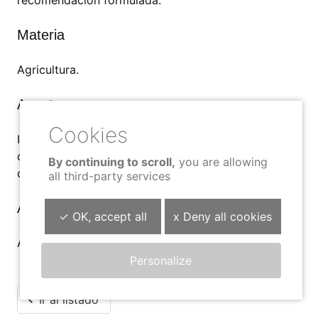
recomendación formulada.
Materia
Agricultura.
Asunto
Imposibilidad de aprovechamiento de los pastos
comunales adjudicados y perjuicios económicos
By continuing to scroll,
you are allowing
derivados.
all third-party services
Autoridad responsable
✓ OK, accept all
x Deny all cookies
Alcalde del Ayuntamiento de Castejón.
Personalize
Ir al listado