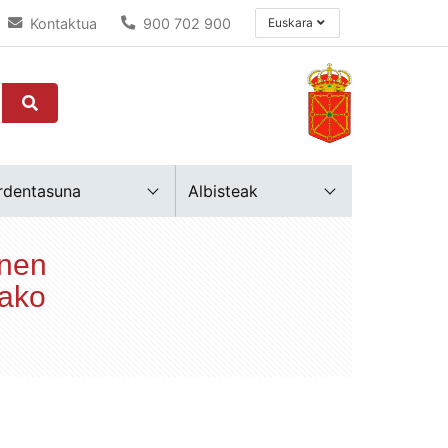
Kontaktua
900 702 900
Euskara
rdentasuna
Albisteak
enen
dako