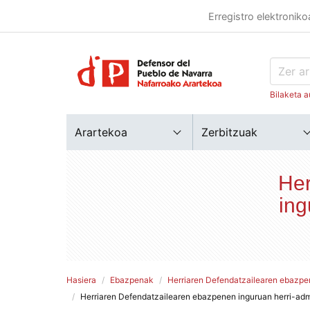
Erregistro elektroniko
Bilaketa a
Arartekoa
Zerbitzuak
Her
ing
Hasiera
Ebazpenak
Herriaren Defendatzailearen ebazpen
Herriaren Defendatzailearen ebazpenen inguruan herri-ad