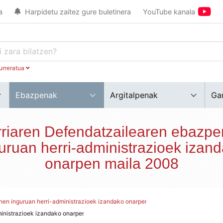
a
Harpidetu zaitez gure buletinera
YouTube kanala
urreratua
Ebazpenak
Argitalpenak
Ga
riaren Defendatzailearen ebazp
uruan herri-administrazioek izan
onarpen maila 2008
en inguruan herri-administrazioek izandako onarpen maila.
ministrazioek izandako onarpen maila 2008