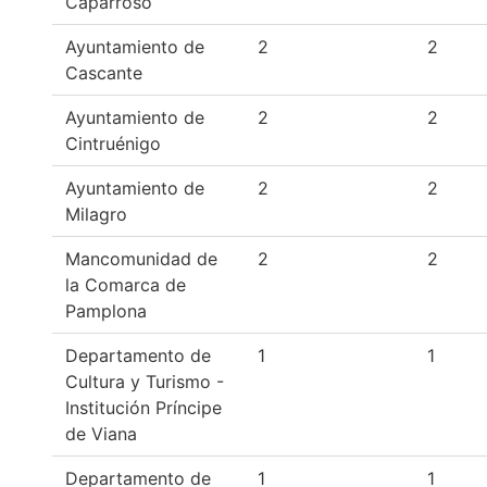
Caparroso
Ayuntamiento de
2
2
Cascante
Ayuntamiento de
2
2
Cintruénigo
Ayuntamiento de
2
2
Milagro
Mancomunidad de
2
2
la Comarca de
Pamplona
Departamento de
1
1
Cultura y Turismo -
Institución Príncipe
de Viana
Departamento de
1
1