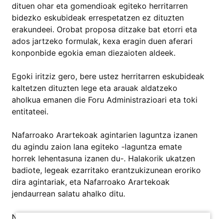
dituen ohar eta gomendioak egiteko herritarren
bidezko eskubideak errespetatzen ez dituzten
erakundeei. Orobat proposa ditzake bat etorri eta
ados jartzeko formulak, kexa eragin duen aferari
konponbide egokia eman diezaioten aldeek.
Egoki iritziz gero, bere ustez herritarren eskubideak
kaltetzen dituzten lege eta arauak aldatzeko
aholkua emanen die Foru Administrazioari eta toki
entitateei.
Nafarroako Arartekoak agintarien laguntza izanen
du agindu zaion lana egiteko -laguntza emate
horrek lehentasuna izanen du-. Halakorik ukatzen
badiote, legeak ezarritako erantzukizunean eroriko
dira agintariak, eta Nafarroako Arartekoak
jendaurrean salatu ahalko ditu.
Nafarroako Arartekoa ez da epailea, eta hortaz, ez