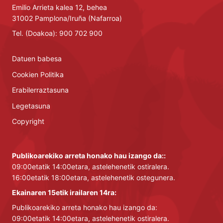
Emilio Arrieta kalea 12, behea
31002 Pamplona/Iruña (Nafarroa)
Tel. (Doakoa): 900 702 900
Datuen babesa
Cookien Politika
Erabilerraztasuna
Legetasuna
Copyright
Publikoarekiko arreta honako hau izango da::
09:00etatik 14:00etara, astelehenetik ostiralera.
16:00etatik 18:00etara, astelehenetik ostegunera.
Ekainaren 15etik irailaren 14ra:
Publikoarekiko arreta honako hau izango da:
09:00etatik 14:00etara, astelehenetik ostiralera.