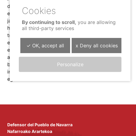
du epairik ematen, ez du zehapenik ezartzen eta
ezin ditu eten kexa eragin duten administrazio
jarduketak. Urtero, Nafarroako Arartekoak
By continuing to scroll,
you are allowing
herritarrek aurkeztutako kexen, horiei eman zaien
all third-party services
tramitazioaren eta lortu diren emaitzen berri
emanen dio Nafarroako Parlamentuari. Halaber,
✓ OK, accept all
x Deny all cookies
egindako lanaren ondorioz, iradokizunak egin eta
aholkuak eman ditzake. Parlamentuko taldeek,
Personalize
berriz, Nafarroako Arartekoak emandako
informazioa baliaturik, ondorioak atera eta neurri
egokiak hartuko dituzte.
Defensor del Pueblo de Navarra
Nafarroako Arartekoa