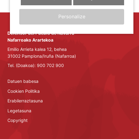
Personalize
Defensor del Pueblo de Navarra
Nafarroako Arartekoa
Emilio Arrieta kalea 12, behea
31002 Pamplona/Iruña (Nafarroa)
Tel. (Doakoa): 900 702 900
Datuen babesa
Cookien Politika
Erabilerraztasuna
Legetasuna
Copyright