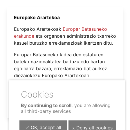
Europako Arartekoa
Europako Arartekoak
Europar Batasuneko
erakunde
eta organoen administrazio txarreko
kasuei buruzko erreklamazioak ikertzen ditu.
Europar Batasuneko kidea den estaturen
bateko nazionalitatea baduzu edo hartan
egoiliarra bazara, erreklamazio bat aurkez
diezaiokezu Europako Arartekoari.
Erreklamazioak aurkez ditzakete, halaber,
Europar Batasunean legezko helbidea duten
enpresa, elkarte eta bestelako entitateek.
By continuing to scroll,
you are allowing
www.ombudsman.europa.eu/es/home.faces
all third-party services
✓ OK, accept all
x Deny all cookies